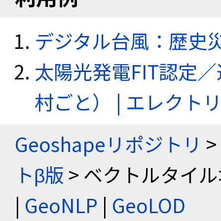
デジタル台風：歴史
太陽光発電FIT認定
村ごと） | エレク
Geoshapeリポジトリ
>
トβ版
> ベクトルタイル
|
GeoNLP
|
GeoLOD