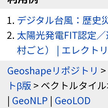
デジタル台風：歴史
太陽光発電FIT認定
村ごと） | エレク
Geoshapeリポジトリ
>
トβ版
> ベクトルタイル
|
GeoNLP
|
GeoLOD