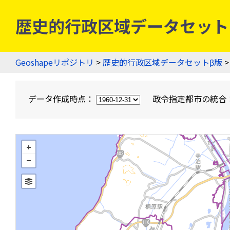
歴史的行政区域データセットβ版
Geoshapeリポジトリ
>
歴史的行政区域データセットβ版
>
データ作成時点：
政令指定都市の統合