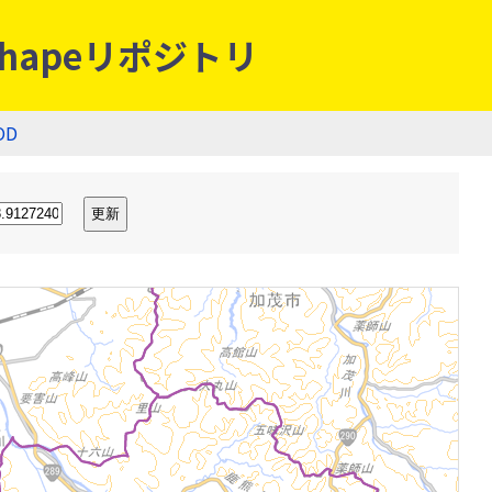
hapeリポジトリ
OD