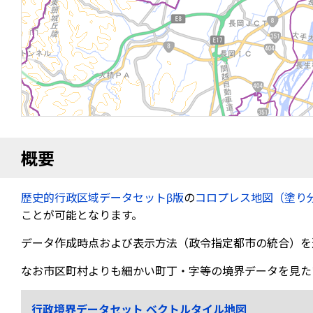
概要
歴史的行政区域データセットβ版
の
コロプレス地図（塗り
ことが可能となります。
データ作成時点および表示方法（政令指定都市の統合）を
なお市区町村よりも細かい町丁・字等の境界データを見た
行政境界データセット ベクトルタイル地図