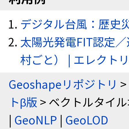
デジタル台風：歴史
太陽光発電FIT認定
村ごと） | エレク
Geoshapeリポジトリ
>
トβ版
> ベクトルタイル
|
GeoNLP
|
GeoLOD