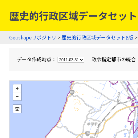
歴史的行政区域データセットβ版
Geoshapeリポジトリ
>
歴史的行政区域データセットβ版
>
データ作成時点：
政令指定都市の統合