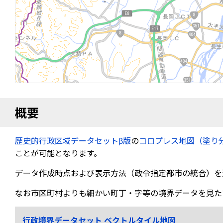
概要
歴史的行政区域データセットβ版
の
コロプレス地図（塗り
ことが可能となります。
データ作成時点および表示方法（政令指定都市の統合）を
なお市区町村よりも細かい町丁・字等の境界データを見た
行政境界データセット ベクトルタイル地図