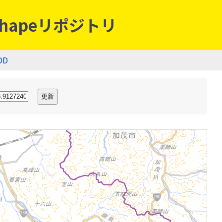
hapeリポジトリ
OD