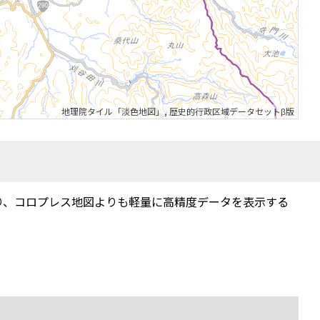
地理院タイル「淡色地図」
,
歴史的行政区域データセットβ版
り、コロプレス地図よりも軽量に高精度データを表示する