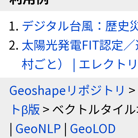
デジタル台風：歴史
太陽光発電FIT認定
村ごと） | エレク
Geoshapeリポジトリ
>
トβ版
> ベクトルタイル
|
GeoNLP
|
GeoLOD