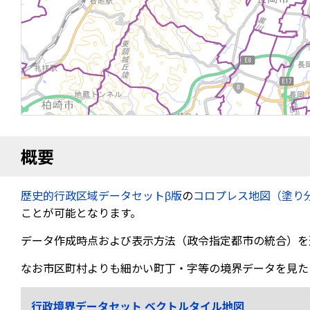
概要
歴史的行政区域データセットβ版
の
コロプレス地図（塗り
ことが可能となります。
データ作成時点および表示方法（政令指定都市の統合）を
なお市区町村よりも細かい町丁・字等の境界データを見た
行政境界データセット ベクトルタイル地図