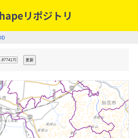
hapeリポジトリ
OD