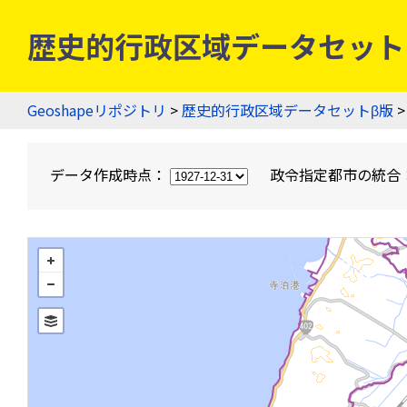
歴史的行政区域データセットβ版
Geoshapeリポジトリ
>
歴史的行政区域データセットβ版
>
データ作成時点：
政令指定都市の統合