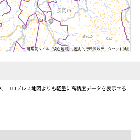
地理院タイル「淡色地図」
,
歴史的行政区域データセットβ版
り、コロプレス地図よりも軽量に高精度データを表示する