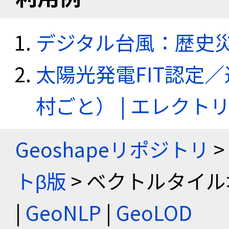
デジタル台風：歴史
太陽光発電FIT認定
村ごと） | エレク
Geoshapeリポジトリ
>
トβ版
> ベクトルタイル
|
GeoNLP
|
GeoLOD