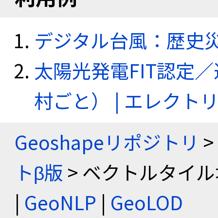
デジタル台風：歴史
太陽光発電FIT認定
村ごと） | エレク
Geoshapeリポジトリ
>
トβ版
> ベクトルタイル
|
GeoNLP
|
GeoLOD