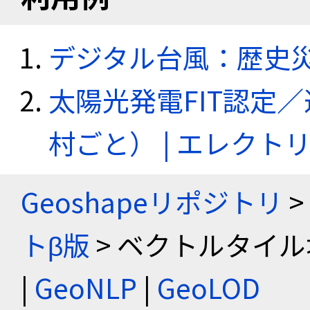
デジタル台風：歴史
太陽光発電FIT認定
村ごと） | エレク
Geoshapeリポジトリ
>
トβ版
> ベクトルタイル
|
GeoNLP
|
GeoLOD