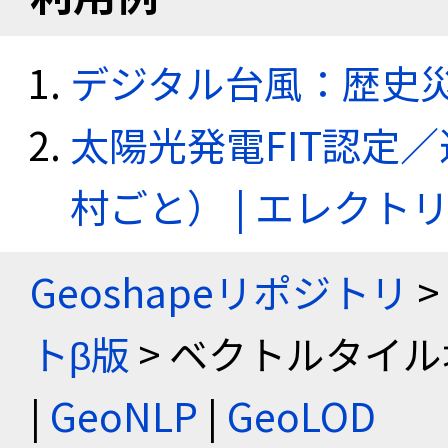
デジタル台風：歴史
太陽光発電FIT認定
村ごと） | エレク
Geoshapeリポジトリ
>
トβ版
> ベクトルタイル
|
GeoNLP
|
GeoLOD