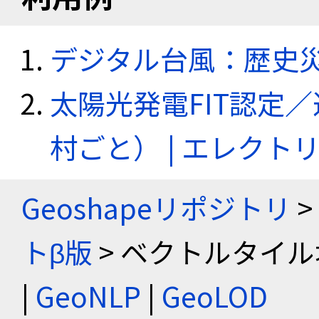
デジタル台風：歴史
太陽光発電FIT認定
村ごと） | エレク
Geoshapeリポジトリ
>
トβ版
> ベクトルタイル
|
GeoNLP
|
GeoLOD