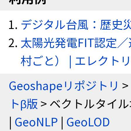
デジタル台風：歴史
太陽光発電FIT認定
村ごと） | エレク
Geoshapeリポジトリ
>
トβ版
> ベクトルタイル
|
GeoNLP
|
GeoLOD