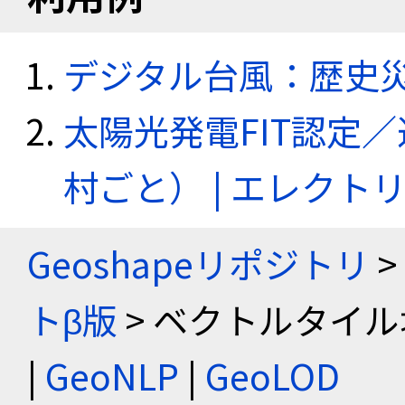
デジタル台風：歴史
太陽光発電FIT認定
村ごと） | エレク
Geoshapeリポジトリ
>
トβ版
> ベクトルタイル
|
GeoNLP
|
GeoLOD