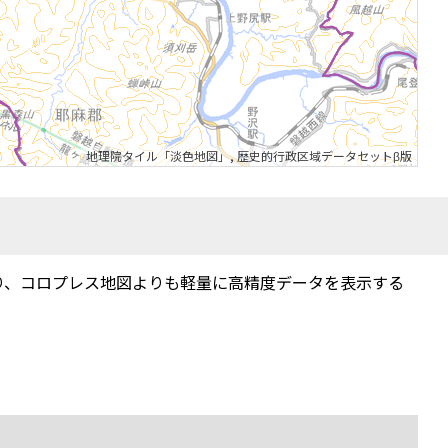
地理院タイル「淡色地図」
,
歴史的行政区域データセットβ版
り、コロプレス地図よりも軽量に高精度データを表示する