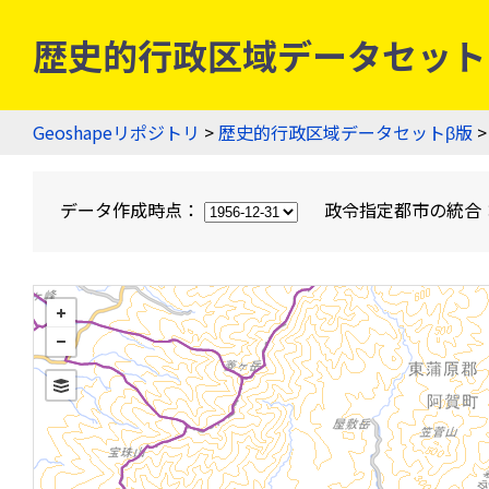
歴史的行政区域データセットβ版
Geoshapeリポジトリ
>
歴史的行政区域データセットβ版
>
データ作成時点：
政令指定都市の統合