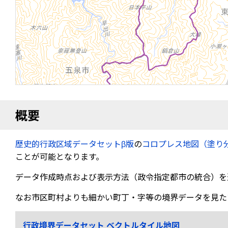
概要
歴史的行政区域データセットβ版
の
コロプレス地図（塗り
ことが可能となります。
データ作成時点および表示方法（政令指定都市の統合）を
なお市区町村よりも細かい町丁・字等の境界データを見た
行政境界データセット ベクトルタイル地図