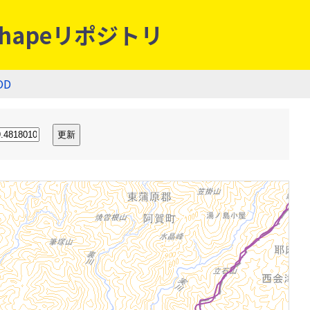
hapeリポジトリ
OD