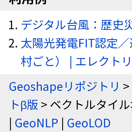
デジタル台風：歴史
太陽光発電FIT認定
村ごと） | エレク
Geoshapeリポジトリ
>
トβ版
> ベクトルタイル
|
GeoNLP
|
GeoLOD