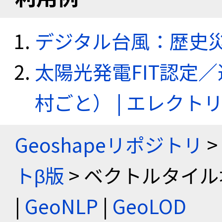
デジタル台風：歴史
太陽光発電FIT認定
村ごと） | エレク
Geoshapeリポジトリ
>
トβ版
> ベクトルタイル
|
GeoNLP
|
GeoLOD