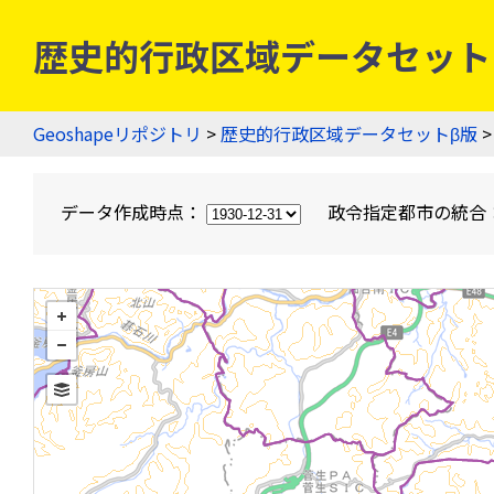
歴史的行政区域データセットβ版
Geoshapeリポジトリ
>
歴史的行政区域データセットβ版
>
データ作成時点：
政令指定都市の統合