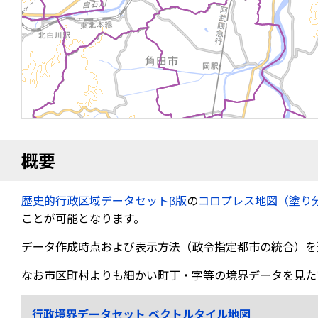
概要
歴史的行政区域データセットβ版
の
コロプレス地図（塗り
ことが可能となります。
データ作成時点および表示方法（政令指定都市の統合）を
なお市区町村よりも細かい町丁・字等の境界データを見た
行政境界データセット ベクトルタイル地図