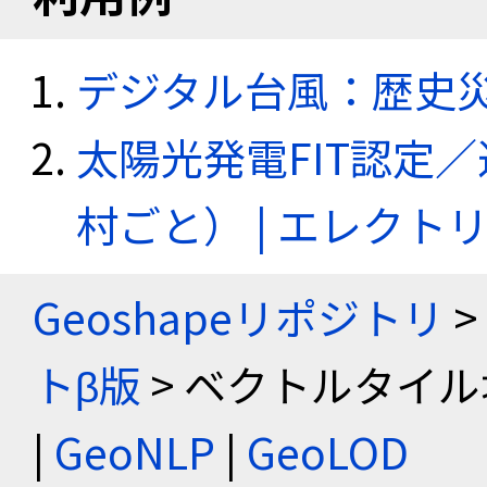
デジタル台風：歴史
太陽光発電FIT認定
村ごと） | エレク
Geoshapeリポジトリ
>
トβ版
> ベクトルタイル
|
GeoNLP
|
GeoLOD