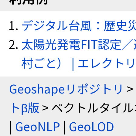
デジタル台風：歴史
太陽光発電FIT認定
村ごと） | エレク
Geoshapeリポジトリ
>
トβ版
> ベクトルタイル
|
GeoNLP
|
GeoLOD