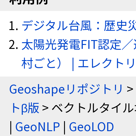
デジタル台風：歴史
太陽光発電FIT認定
村ごと） | エレク
Geoshapeリポジトリ
>
トβ版
> ベクトルタイル
|
GeoNLP
|
GeoLOD