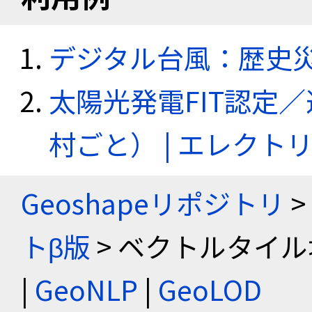
デジタル台風：歴史
太陽光発電FIT認定
村ごと） | エレク
Geoshapeリポジトリ
>
トβ版
> ベクトルタイル
|
GeoNLP
|
GeoLOD