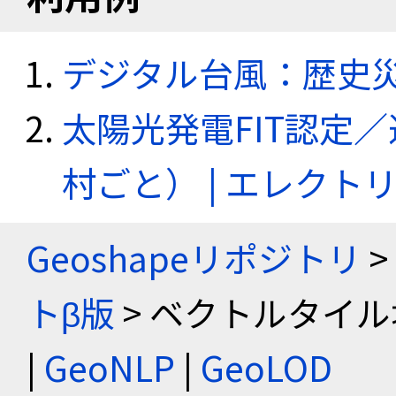
デジタル台風：歴史
太陽光発電FIT認定
村ごと） | エレク
Geoshapeリポジトリ
>
トβ版
> ベクトルタイル
|
GeoNLP
|
GeoLOD