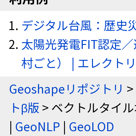
デジタル台風：歴史
太陽光発電FIT認定
村ごと） | エレク
Geoshapeリポジトリ
>
トβ版
> ベクトルタイル
|
GeoNLP
|
GeoLOD