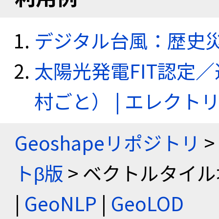
デジタル台風：歴史
太陽光発電FIT認定
村ごと） | エレク
Geoshapeリポジトリ
>
トβ版
> ベクトルタイル
|
GeoNLP
|
GeoLOD