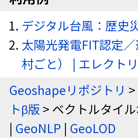
デジタル台風：歴史
太陽光発電FIT認定
村ごと） | エレク
Geoshapeリポジトリ
>
トβ版
> ベクトルタイル
|
GeoNLP
|
GeoLOD