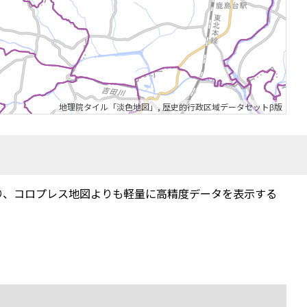
地理院タイル「淡色地図」
,
歴史的行政区域データセットβ版
り、コロプレス地図よりも軽量に高精度データを表示する