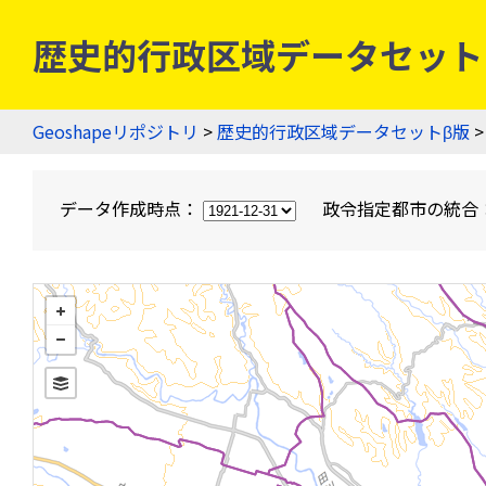
歴史的行政区域データセットβ版
Geoshapeリポジトリ
>
歴史的行政区域データセットβ版
>
データ作成時点：
政令指定都市の統合