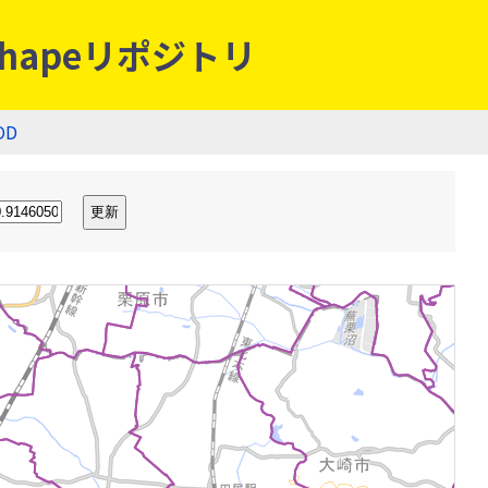
hapeリポジトリ
OD