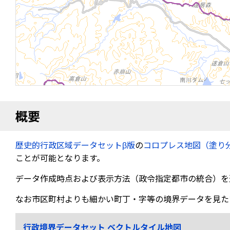
概要
歴史的行政区域データセットβ版
の
コロプレス地図（塗り
ことが可能となります。
データ作成時点および表示方法（政令指定都市の統合）を
なお市区町村よりも細かい町丁・字等の境界データを見た
行政境界データセット ベクトルタイル地図