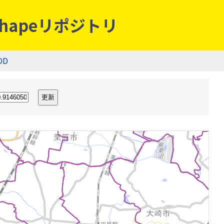
hapeリポジトリ
OD