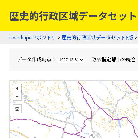
歴史的行政区域データセットβ版
Geoshapeリポジトリ
>
歴史的行政区域データセットβ版
>
データ作成時点：
政令指定都市の統合