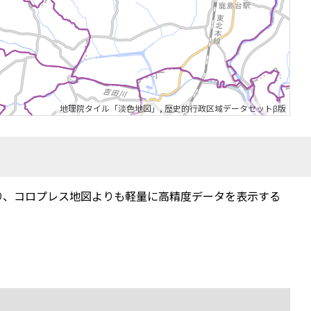
地理院タイル「淡色地図」
,
歴史的行政区域データセットβ版
り、コロプレス地図よりも軽量に高精度データを表示する