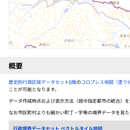
概要
歴史的行政区域データセットβ版
の
コロプレス地図（塗り
ことが可能となります。
データ作成時点および表示方法（政令指定都市の統合）を
なお市区町村よりも細かい町丁・字等の境界データを見た
行政境界データセット ベクトルタイル地図