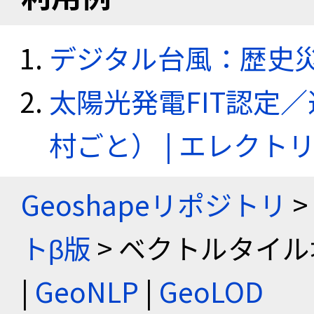
デジタル台風：歴史
太陽光発電FIT認定
村ごと） | エレク
Geoshapeリポジトリ
>
トβ版
> ベクトルタイル
|
GeoNLP
|
GeoLOD