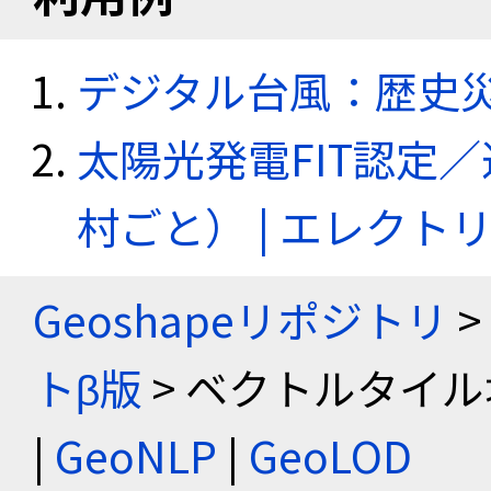
デジタル台風：歴史
太陽光発電FIT認定
村ごと） | エレク
Geoshapeリポジトリ
>
トβ版
> ベクトルタイル
|
GeoNLP
|
GeoLOD