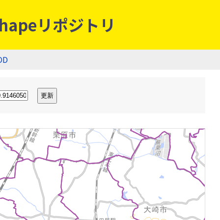
hapeリポジトリ
OD