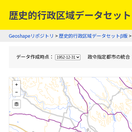
歴史的行政区域データセットβ版
Geoshapeリポジトリ
>
歴史的行政区域データセットβ版
>
データ作成時点：
政令指定都市の統合