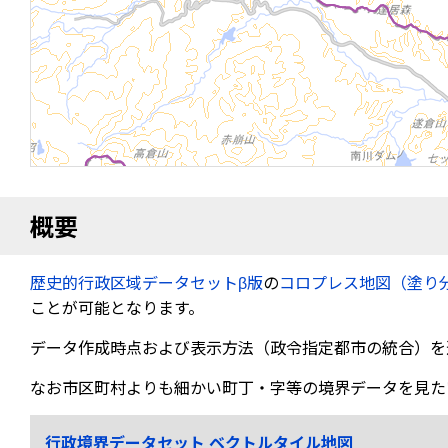
概要
歴史的行政区域データセットβ版
の
コロプレス地図（塗り
ことが可能となります。
データ作成時点および表示方法（政令指定都市の統合）を
なお市区町村よりも細かい町丁・字等の境界データを見た
行政境界データセット ベクトルタイル地図