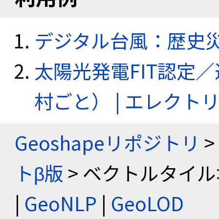
デジタル台風：歴史
太陽光発電FIT認定
村ごと） | エレク
Geoshapeリポジトリ
>
トβ版
> ベクトルタイル
|
GeoNLP
|
GeoLOD