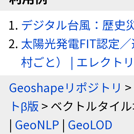
デジタル台風：歴史
太陽光発電FIT認定
村ごと） | エレク
Geoshapeリポジトリ
>
トβ版
> ベクトルタイル
|
GeoNLP
|
GeoLOD