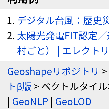
デジタル台風：歴史
太陽光発電FIT認定
村ごと） | エレク
Geoshapeリポジトリ
>
トβ版
> ベクトルタイル
|
GeoNLP
|
GeoLOD