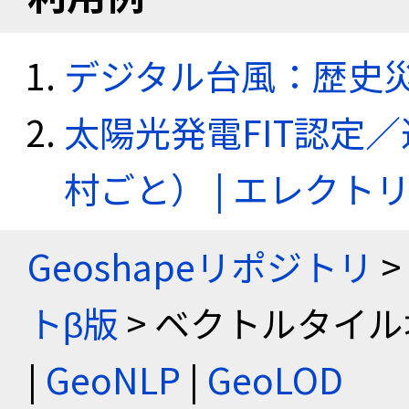
デジタル台風：歴史
太陽光発電FIT認定
村ごと） | エレク
Geoshapeリポジトリ
>
トβ版
> ベクトルタイル
|
GeoNLP
|
GeoLOD