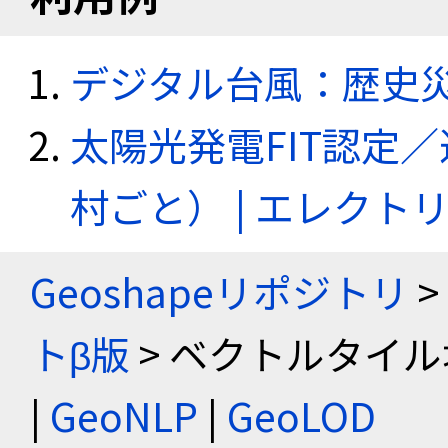
デジタル台風：歴史
太陽光発電FIT認定
村ごと） | エレク
Geoshapeリポジトリ
>
トβ版
> ベクトルタイル
|
GeoNLP
|
GeoLOD