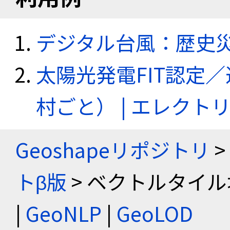
デジタル台風：歴史
太陽光発電FIT認定
村ごと） | エレク
Geoshapeリポジトリ
>
トβ版
> ベクトルタイル
|
GeoNLP
|
GeoLOD