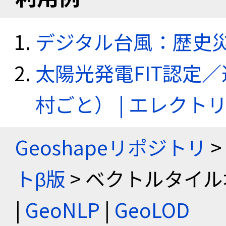
デジタル台風：歴史
太陽光発電FIT認定
村ごと） | エレク
Geoshapeリポジトリ
>
トβ版
> ベクトルタイル
|
GeoNLP
|
GeoLOD