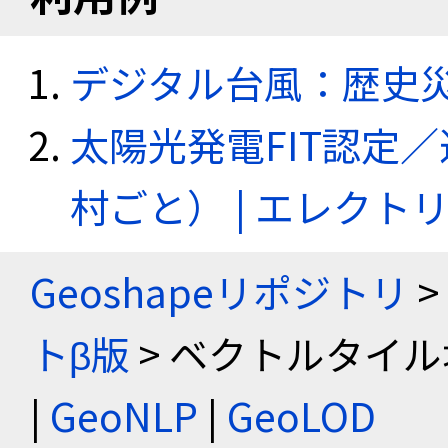
デジタル台風：歴史
太陽光発電FIT認定
村ごと） | エレク
Geoshapeリポジトリ
>
トβ版
> ベクトルタイル
|
GeoNLP
|
GeoLOD