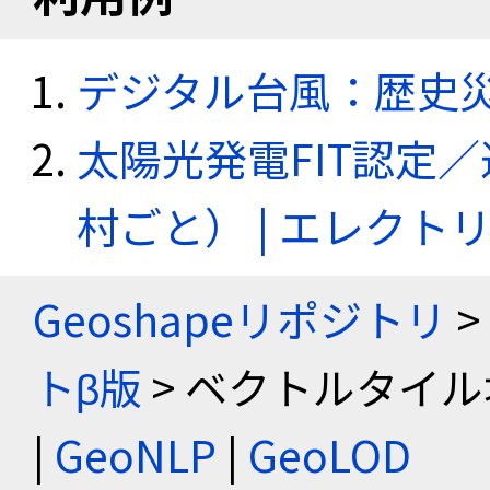
デジタル台風：歴史
太陽光発電FIT認定
村ごと） | エレク
Geoshapeリポジトリ
>
トβ版
> ベクトルタイル
|
GeoNLP
|
GeoLOD