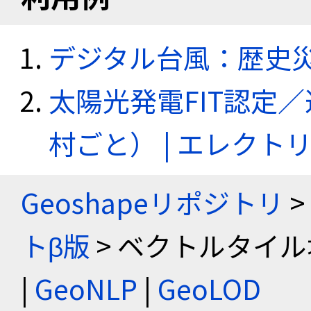
デジタル台風：歴史
太陽光発電FIT認定
村ごと） | エレク
Geoshapeリポジトリ
>
トβ版
> ベクトルタイル
|
GeoNLP
|
GeoLOD