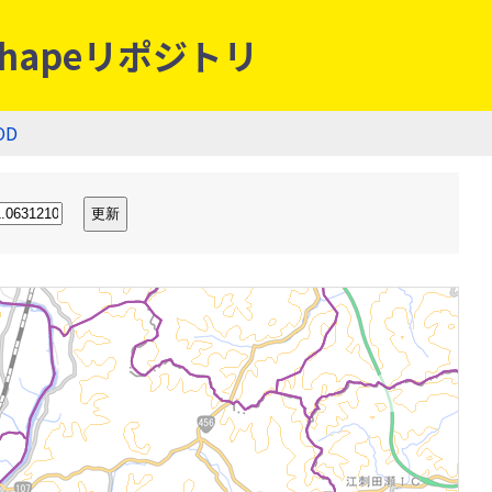
hapeリポジトリ
OD