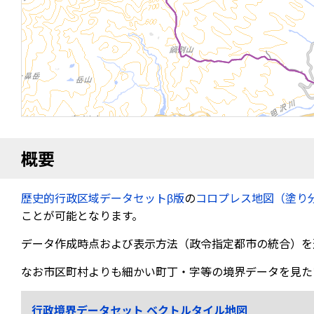
概要
歴史的行政区域データセットβ版
の
コロプレス地図（塗り
ことが可能となります。
データ作成時点および表示方法（政令指定都市の統合）を
なお市区町村よりも細かい町丁・字等の境界データを見た
行政境界データセット ベクトルタイル地図