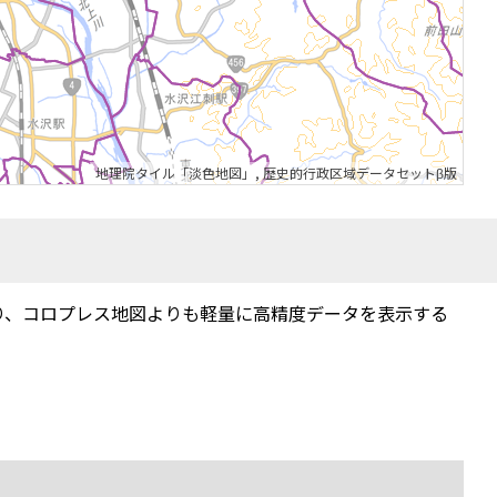
地理院タイル「淡色地図」
,
歴史的行政区域データセットβ版
り、コロプレス地図よりも軽量に高精度データを表示する