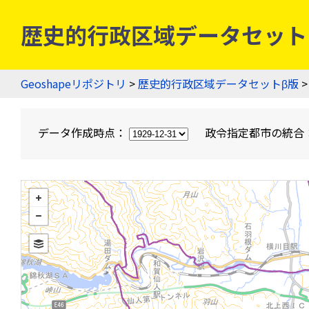
歴史的行政区域データセットβ版
Geoshapeリポジトリ
>
歴史的行政区域データセットβ版
>
データ作成時点：
政令指定都市の統合