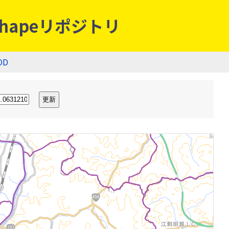
hapeリポジトリ
OD