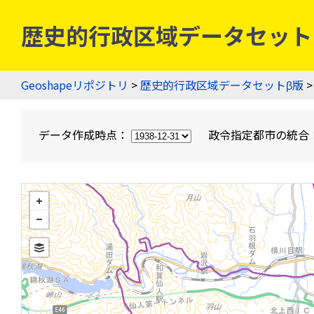
歴史的行政区域データセットβ版
Geoshapeリポジトリ
>
歴史的行政区域データセットβ版
>
データ作成時点：
政令指定都市の統合