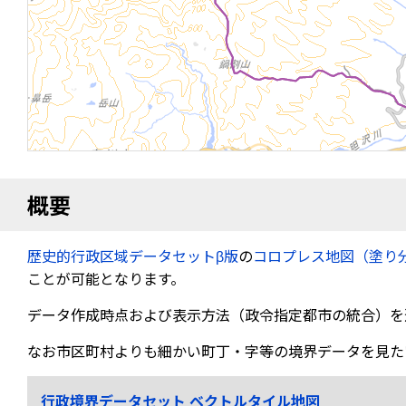
概要
歴史的行政区域データセットβ版
の
コロプレス地図（塗り
ことが可能となります。
データ作成時点および表示方法（政令指定都市の統合）を
なお市区町村よりも細かい町丁・字等の境界データを見た
行政境界データセット ベクトルタイル地図