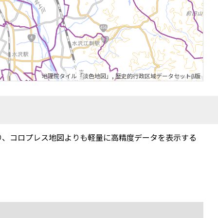
地理院タイル「淡色地図」
,
歴史的行政区域データセットβ版
り、コロプレス地図よりも軽量に高精度データを表示する