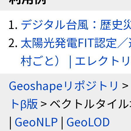
デジタル台風：歴史
太陽光発電FIT認定
村ごと） | エレク
Geoshapeリポジトリ
>
トβ版
> ベクトルタイル
|
GeoNLP
|
GeoLOD