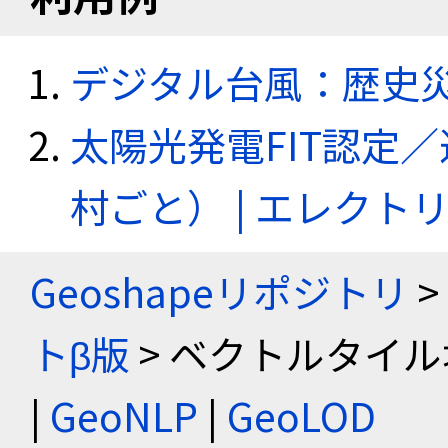
デジタル台風：歴史
太陽光発電FIT認定
村ごと） | エレク
Geoshapeリポジトリ
>
トβ版
> ベクトルタイル
|
GeoNLP
|
GeoLOD