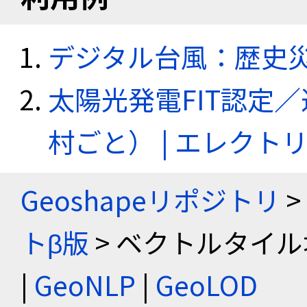
デジタル台風：歴史
太陽光発電FIT認定
村ごと） | エレク
Geoshapeリポジトリ
>
トβ版
> ベクトルタイル
|
GeoNLP
|
GeoLOD