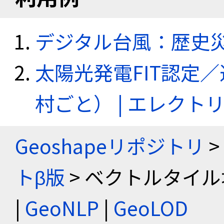
デジタル台風：歴史
太陽光発電FIT認定
村ごと） | エレク
Geoshapeリポジトリ
>
トβ版
> ベクトルタイル
|
GeoNLP
|
GeoLOD