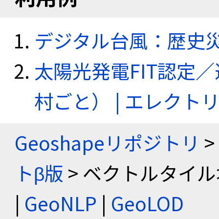
デジタル台風：歴史
太陽光発電FIT認定
村ごと） | エレク
Geoshapeリポジトリ
>
トβ版
> ベクトルタイル
|
GeoNLP
|
GeoLOD