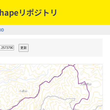
hapeリポジトリ
OD