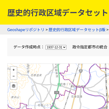
歴史的行政区域データセットβ版
Geoshapeリポジトリ
>
歴史的行政区域データセットβ版
>
データ作成時点：
政令指定都市の統合