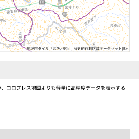
地理院タイル「淡色地図」
,
歴史的行政区域データセットβ版
り、コロプレス地図よりも軽量に高精度データを表示する