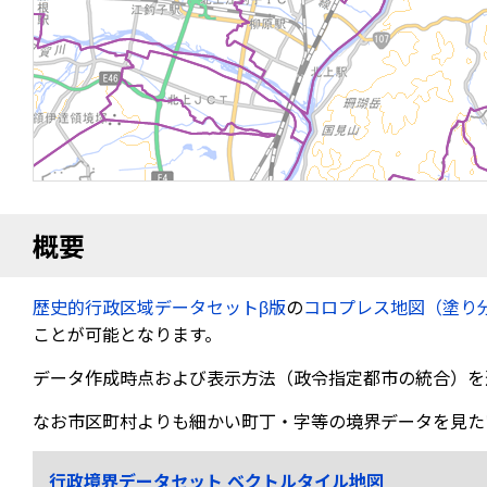
概要
歴史的行政区域データセットβ版
の
コロプレス地図（塗り
ことが可能となります。
データ作成時点および表示方法（政令指定都市の統合）を
なお市区町村よりも細かい町丁・字等の境界データを見た
行政境界データセット ベクトルタイル地図