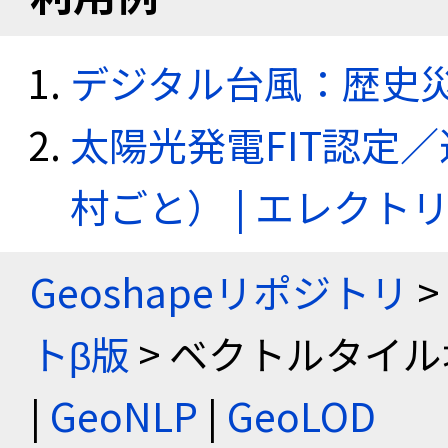
デジタル台風：歴史
太陽光発電FIT認定
村ごと） | エレク
Geoshapeリポジトリ
>
トβ版
> ベクトルタイル
|
GeoNLP
|
GeoLOD